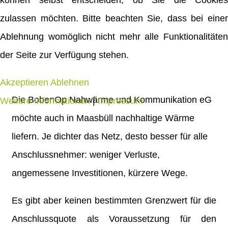
können selbst entscheiden, ob Sie die Cookies
Planungsunterlagen
zulassen möchten. Bitte beachten Sie, dass bei einer
Ablehnung womöglich nicht mehr alle Funktionalitäten
am 14. November 2019
der Seite zur Verfügung stehen.
Akzeptieren
Ablehnen
Die BobenOp Nahwärme und Kommunikation eG
Weitere Informationen
|
Impressum
möchte auch in Maasbüll nachhaltige Wärme
liefern. Je dichter das Netz, desto besser für alle
Anschlussnehmer: weniger Verluste,
angemessene Investitionen, kürzere Wege.
Es gibt aber keinen bestimmten Grenzwert für die
Anschlussquote als Voraussetzung für den