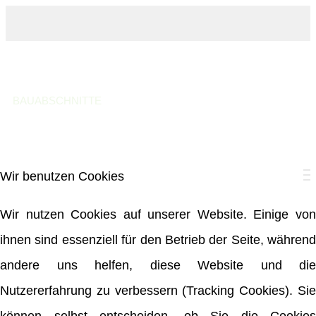
INFO
GESAMTKONZEPT
AKTUELLES
BAUABSCHNITTE
GENOSSENSCHAFT
DOWNLOADS
KONTAKT
Wir benutzen Cookies
Nahwärme in
Wir nutzen Cookies auf unserer Website. Einige von
Maasbüll – Einladung
ihnen sind essenziell für den Betrieb der Seite, während
andere uns helfen, diese Website und die
zur Vorstellung erster
Nutzererfahrung zu verbessern (Tracking Cookies). Sie